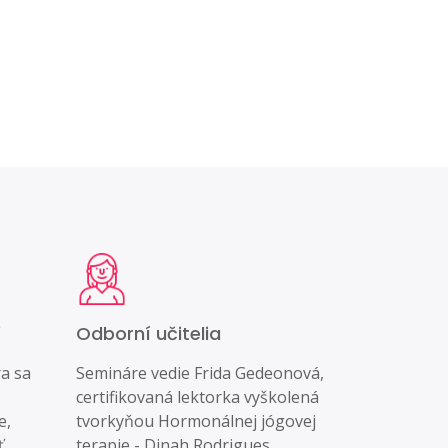
Odborní učitelia
a sa
Semináre vedie Frida Gedeonová,
certifikovaná lektorka vyškolená
e,
tvorkyňou Hormonálnej jógovej
ť
terapie - Dinah Rodrigues.