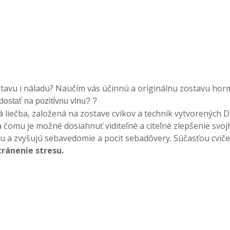
stavu i náladu? Naučím vás účinnú a originálnu zostavu horm
ostať na pozitívnu vlnu? ?
liečba, založená na zostave cvikov a techník vytvorených Di
čomu je možné dosiahnuť viditeľné a citeľné zlepšenie svo
giou a zvyšujú sebavedomie a pocit sebadôvery. Súčasťou cviče
tránenie stresu.