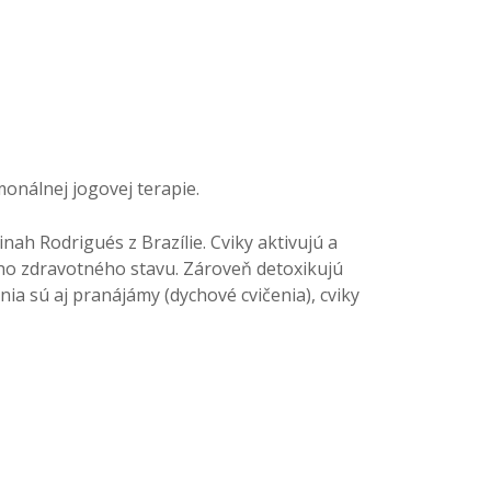
onálnej jogovej terapie.
nah Rodrigués z Brazílie. Cviky aktivujú a
jho zdravotného stavu. Zároveň detoxikujú
nia sú aj pranájámy (dychové cvičenia), cviky