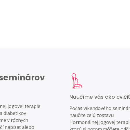
h seminárov
Naučíme vás ako cvičiť
j jogovej terapie
Počas víkendového seminár
a diabetikov
naučíte celú zostavu
íme v rôznych
Hormonálnej jogovej terapi
čí napísať alebo
ktorú si potom môžete cviči