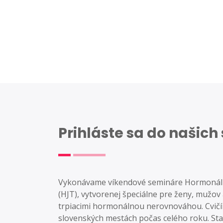
PRIHLÁSIŤ SA
PRIHLÁSIŤ SA
PRIHLÁSIŤ SA
Prihláste sa do našic
Vykonávame víkendové semináre Hormonálne
(HJT), vytvorenej špeciálne pre ženy, mužov 
trpiacimi hormonálnou nerovnováhou. Cvič
slovenských mestách počas celého roku. Sta