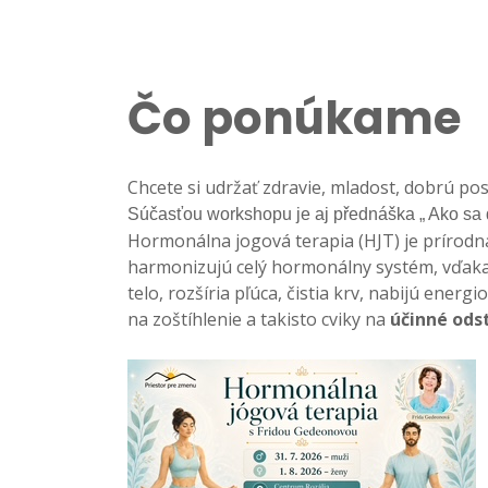
Čo ponúkame
Chcete si udržať zdravie, mladost, dobrú po
Súčasťou workshopu je aj přednáška „ Ako sa d
Hormonálna jogová terapia (HJT) je prírodná 
harmonizujú celý hormonálny systém, vďaka 
telo, rozšíria pľúca, čistia krv, nabijú ener
na zoštíhlenie a takisto cviky na
účinné ods