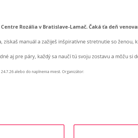
 v Centre Rozália v Bratislave-Lamač. Čaká ťa deň venov
 získaš manuál a zažiješ inšpiratívne stretnutie so ženou, 
vhodné aj pre páry, každý sa naučí tú svoju zostavu a môžu si
 24.7.26 alebo do naplnenia miest. Organizátor: