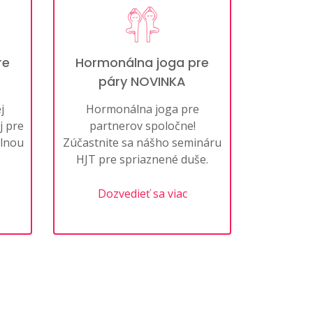
re
Hormonálna joga pre
páry NOVINKA
j
Hormonálna joga pre
j pre
partnerov spoločne!
lnou
Zúčastnite sa nášho semináru
HJT pre spriaznené duše.
Dozvedieť sa viac