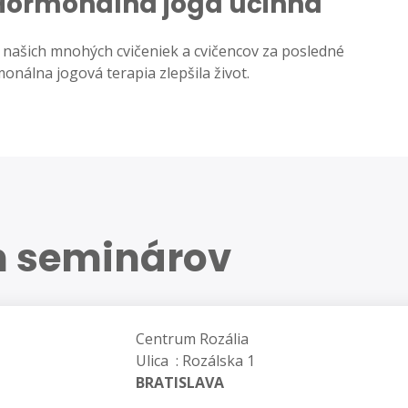
 Hormonálna joga účinná
a našich mnohých cvičeniek a cvičencov za posledné
onálna jogová terapia zlepšila život.
h seminárov
Centrum Rozália
Ulica : Rozálska 1
BRATISLAVA