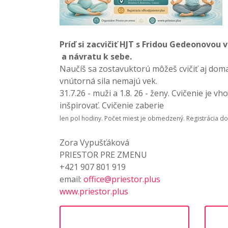
Príď si zacvičiť HJT s Fridou Gedeonovou
a návratu k sebe.
Naučíš sa zostavuktorú môžeš cvičiť aj doma,
vnútorná sila nemajú vek.
31.7.26 - muži a 1.8. 26 - ženy. Cvičenie je 
inšpirovať. Cvičenie zaberie
len pol hodiny. Počet miest je obmedzený. Registrácia do
Zora Vypušťáková
PRIESTOR PRE ZMENU
+421 907 801 919
email:
office@priestor.plus
www.priestor.plus