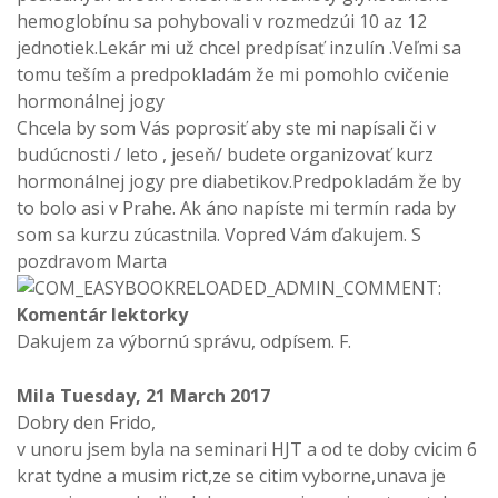
hemoglobínu sa pohybovali v rozmedzúi 10 az 12
jednotiek.Lekár mi už chcel predpísať inzulín .Veľmi sa
tomu teším a predpokladám že mi pomohlo cvičenie
hormonálnej jogy
Chcela by som Vás poprosiť aby ste mi napísali či v
budúcnosti / leto , jeseň/ budete organizovať kurz
hormonálnej jogy pre diabetikov.Predpokladám že by
to bolo asi v Prahe. Ak áno napíste mi termín rada by
som sa kurzu zúcastnila. Vopred Vám ďakujem. S
pozdravom Marta
Komentár lektorky
Dakujem za výbornú správu, odpísem. F.
Mila
Tuesday, 21 March 2017
Dobry den Frido,
v unoru jsem byla na seminari HJT a od te doby cvicim 6
krat tydne a musim rict,ze se citim vyborne,unava je