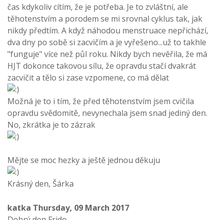
čas kdykoliv cítím, že je potřeba. Je to zvláštní, ale
těhotenstvím a porodem se mi srovnal cyklus tak, jak
nikdy předtím. A když náhodou menstruace nepřichází,
dva dny po sobě si zacvičím a je vyřešeno...už to takhle
"funguje" více než půl roku. Nikdy bych nevěřila, že má
HJT dokonce takovou sílu, že opravdu stačí dvakrát
zacvičit a tělo si zase vzpomene, co má dělat
Možná je to i tím, že před těhotenstvím jsem cvičila
opravdu svědomitě, nevynechala jsem snad jediný den.
No, zkrátka je to zázrak
Mějte se moc hezky a ještě jednou děkuju
Krásný den, Šárka
katka
Thursday, 09 March 2017
Dobrý den Frido,