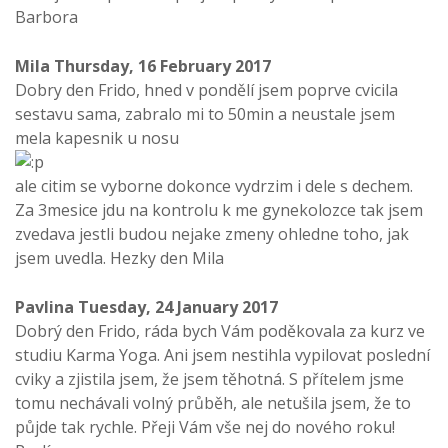
Barbora
Mila
Thursday, 16 February 2017
Dobry den Frido, hned v pondělí jsem poprve cvicila
sestavu sama, zabralo mi to 50min a neustale jsem
mela kapesnik u nosu
ale citim se vyborne dokonce vydrzim i dele s dechem.
Za 3mesice jdu na kontrolu k me gynekolozce tak jsem
zvedava jestli budou nejake zmeny ohledne toho, jak
jsem uvedla. Hezky den Mila
Pavlina
Tuesday, 24 January 2017
Dobrý den Frido, ráda bych Vám poděkovala za kurz ve
studiu Karma Yoga. Ani jsem nestihla vypilovat poslední
cviky a zjistila jsem, že jsem těhotná. S přítelem jsme
tomu nechávali volný průběh, ale netušila jsem, že to
půjde tak rychle. Přeji Vám vše nej do nového roku!