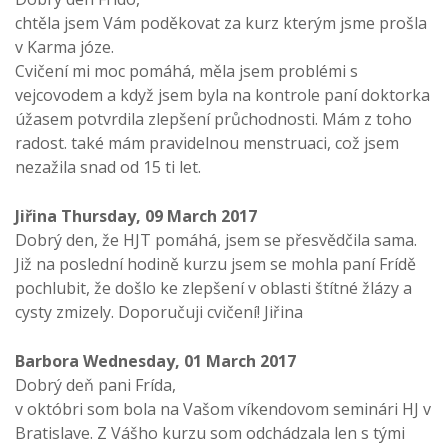
chtěla jsem Vám poděkovat za kurz kterým jsme prošla
v Karma józe.
Cvičení mi moc pomáhá, měla jsem problémi s
vejcovodem a když jsem byla na kontrole paní doktorka
úžasem potvrdila zlepšení průchodnosti. Mám z toho
radost. také mám pravidelnou menstruaci, což jsem
nezažila snad od 15 ti let.
Jiřina
Thursday, 09 March 2017
Dobrý den, že HJT pomáhá, jsem se přesvědčila sama.
Již na poslední hodině kurzu jsem se mohla paní Frídě
pochlubit, že došlo ke zlepšení v oblasti štítné žlázy a
cysty zmizely. Doporučuji cvičení! Jiřina
Barbora
Wednesday, 01 March 2017
Dobrý deň pani Frída,
v októbri som bola na Vašom víkendovom seminári HJ v
Bratislave. Z Vášho kurzu som odchádzala len s tými