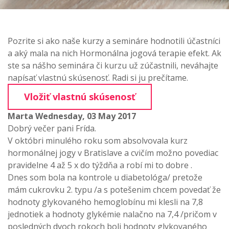
Pozrite si ako naše kurzy a semináre hodnotili účastníci
a aký mala na nich Hormonálna jogová terapie efekt. Ak
ste sa nášho seminára či kurzu už zúčastnili, neváhajte
napísať vlastnú skúsenosť. Radi si ju prečítame.
Vložiť vlastnú skúsenosť
Marta
Wednesday, 03 May 2017
Dobrý večer pani Frída.
V októbri minulého roku som absolvovala kurz
hormonálnej jogy v Bratislave a cvičím možno povediac
pravidelne 4 až 5 x do týždňa a robí mi to dobre .
Dnes som bola na kontrole u diabetológa/ pretože
mám cukrovku 2. typu /a s potešenim chcem povedať že
hodnoty glykovaného hemoglobínu mi klesli na 7,8
jednotiek a hodnoty glykémie nalačno na 7,4 /pričom v
posledných dvoch rokoch boli hodnoty glykovaného