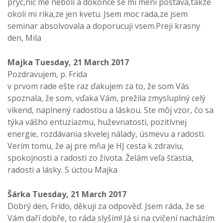
pryc,nic me neboli a dokonce se mi meni postava,takze
okoli mi rika,ze jen kvetu. Jsem moc rada,ze jsem
seminar absolvovala a doporucuji vsem.Preji krasny
den, Mila
Majka
Tuesday, 21 March 2017
Pozdravujem, p. Frida
v prvom rade ešte raz ďakujem za to, že som Vás
spoznala, že som, vďaka Vám, prežila zmysluplný celý
víkend, naplnený radosťou a láskou. Ste môj vzor, čo sa
týka vášho entuziazmu, huževnatosti, pozitívnej
energie, rozdávania skvelej nálady, úsmevu a radosti.
Verím tomu, že aj pre mňa je HJ cesta k zdraviu,
spokojnosti a radosti zo života. Želám veľa šťastia,
radosti a lásky. S úctou Majka
Šárka
Tuesday, 21 March 2017
Dobrý den, Frído, děkuji za odpověď. Jsem ráda, že se
Vám daří dobře, to ráda slyším! Já si na cvičení nacházím