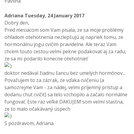
Pavlína
Adriana
Tuesday, 24 January 2017
Dobrý den,
Pred mesiacom som Vam pisala, ze sa moje problémy
ohľadom otehotnenia nezlepšujú aj napriek tomu, ze
hormonálnu jogu cvičím pravidelne. Ale teraz Vam
chcem touto cestou velmi pekne poďakovať aj za radu,
ze sa mi podarilo konecne otehotnieť
doktor nedával žiadnu šancu bez umelých hormónov...
Považujem to za zázrak, ze vďaka cvičeniu (a
samozrejme Vam - za nádej, velmi príjemný prístup a
dodanu chut cvičiť) sa telo vzchopilo a začalo normálne
fungovať. Este raz veľké DAKUJEM som velmi stastna,
ze to malo očakávaný úspech
S pozdravom, Adriana