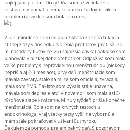
najlepšími pocitmi. Do týždňa som už vedela celú
zostavu naspamäť a nemala som so žiadnym cvikom
problém (prvý deň som bola ako drevo
V júni minulého roku mi bola zistená znížená fukncia
štítnej žľazy v dôsledku tvorenia protilátok proti šž. Bol
mi nasadený Euthyrox 25 (najnižšia dávka) nakoľko som
plánovala v blízkej dobe otehotnieť. Odjakživa som mala
veľké problémy s nepravidelnou menštruáciou (niekedy
neprišla aj 2-3 mesiace), prvý deň menštruácie som
mávala závraty, stalo sa mi že som omdlela, zvracala,
mala som PMS. Takisto som bývala stále unavená,
mávala som depresie atď. V novembri som mala asi 3-
týždňové slabé krvácanie. Minulý týždeň prišla konečne
menštruácia. Bola som na krvných testoch u
endokrinológa, vraj všetky testy vyšli na výbornú a
mám stále pokračovať v užívaní Euthyroxu.
Ďakujem za pomoc a prajem pekný deň. S pozdravom